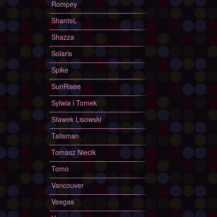
Rompey
ShanteL
Shazza
Solaris
Spike
SunRisee
Sylwia i Tomek
Sławek Lisowski
Talisman
Tomasz Niecik
Tomo
Vancouver
Veegas