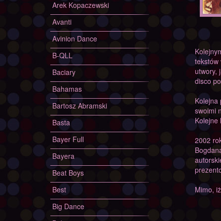
Arek Kopaczewski
Avanti
Avinion Dance
Kolejnym
B-QLL
tekstów 
utwory, 
Baciary
disco po
Bahamas
Kolejna
Bartosz Abramski
swoimi n
Kolejne 
Basta
Bayer Full
2002 ro
Bogdana
Bayera
autorski
prezent
Beat Boys
Best
Mimo, iż
Big Dance