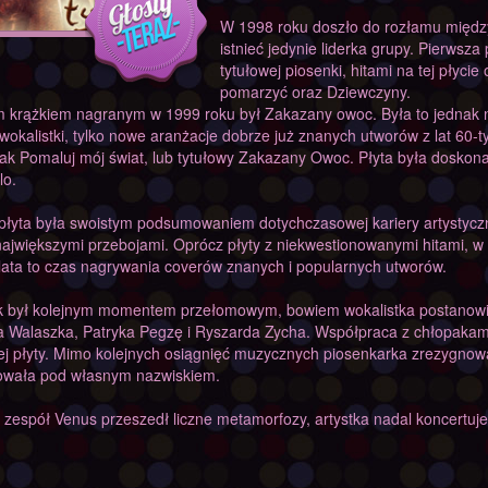
W 1998 roku doszło do rozłamu międz
istnieć jedynie liderka grupy. Pierwsza
tytułowej piosenki, hitami na tej płyc
pomarzyć oraz Dziewczyny.
 krążkiem nagranym w 1999 roku był Zakazany owoc. Była to jednak ni
wokalistki, tylko nowe aranżacje dobrze już znanych utworów z lat 60-tyc
jak Pomaluj mój świat, lub tytułowy Zakazany Owoc. Płyta była dosko
lo.
 płyta była swoistym podsumowaniem dotychczasowej kariery artystycz
ajwiększymi przebojami. Oprócz płyty z niekwestionowanymi hitami, w 
lata to czas nagrywania coverów znanych i popularnych utworów.
k był kolejnym momentem przełomowym, bowiem wokalistka postanowił
 Walaszka, Patryka Pegzę i Ryszarda Zycha. Współpraca z chłopaka
ej płyty. Mimo kolejnych osiągnięć muzycznych piosenkarka zrezygnow
owała pod własnym nazwiskiem.
 zespół Venus przeszedł liczne metamorfozy, artystka nadal koncertuje