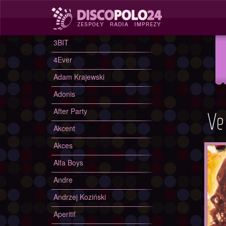
./tresc/zespol_informacje.php./include/site_tools/_site_template_2_C
3BIT
4Ever
Adam Krajewski
Adonis
After Party
Ve
Akcent
Akces
Alfa Boys
Andre
Andrzej Koziński
Aperitif