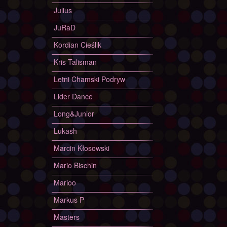
Julius
JuRaD
Kordian Cieślik
Kris Talisman
Letni Chamski Podryw
Lider Dance
Long&Junior
Lukash
Marcin Kłosowski
Mario Bischin
Marioo
Markus P
Masters