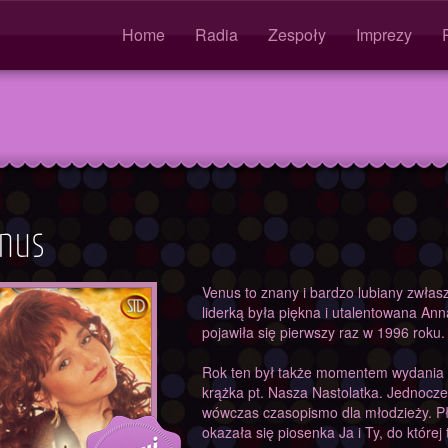
OL.php
Home
Radia
Zespoły
Imprezy
G
nus
rad
Venus to znany i bardzo lubiany zwłasz
liderką była piękna i utalentowana A
pojawiła się pierwszy raz w 1996 roku.
Rok ten był także momentem wydania p
krążka pt. Nasza Nastolatka. Jednoc
wówczas czasopismo dla młodzieży. Pł
okazała się piosenka Ja i Ty, do której