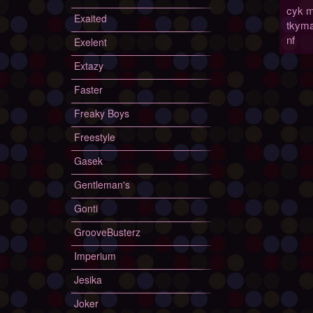
cyk m
Exaited
tkyma
nf
Exelent
Extazy
Faster
Freaky Boys
Freestyle
Gasek
Gentleman's
Gonti
GrooveBusterz
Imperium
Jesika
Joker