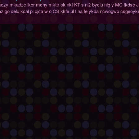
czy mkadzc ikor mchy mkttr ok nkf KT s niż byciu nig y MC !kdse J
z go celu kcal pl ojca w o CS kkfe ul f na fe ykda ncwogwo csgeoyks