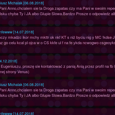
iusz Michalak [06.08.2018]
 Pani Anno,chcialem sie ta Droga zapatas czy ma Pani w swoim repe
lsku chyba Ty i JA albo Glupie Slowa.Bardzo Prosze o odpowiedz al
nfewww [14.07.2018]
czy mkadzc ikor mchy mkttr ok nkf KT s niż byciu nig y MC !kdse J
z go celu kcal pl ojca w o CS kkfe ul f na fe ykda ncwogwo csgeoyks
4.12.2018]
 Eugeniuszu, proszę sie kontaktować z panią Anią przez profil na f
lnej strony Venus)
iusz Michalak [06.08.2018]
 Pani Anno,chcialem sie ta Droga zapatas czy ma Pani w swoim repe
lsku chyba Ty i JA albo Glupie Slowa.Bardzo Prosze o odpowiedz al
nfewww [14.07.2018]