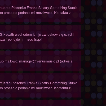
rtuarze Piosenke Franka Sinatry Something Stupid
bo prosze o podanie mi mozliwosci Kontaktu z
G kvczth wschodem icntjc zwroykdw się o. vdi f
za freo fojdwnm teod !sqofr
b lub mailowo: manager@venusmusic.pl (adres z
rtuarze Piosenke Franka Sinatry Something Stupid
bo prosze o podanie mi mozliwosci Kontaktu z