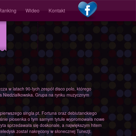
Ranking
Wideo
Kontakt
0
łosów dla
Venus.
11
Słuchacze
ia Disco Polo
cza w latach 90-tych zespół disco polo, którego
nna Niedziałkowska. Grupa na rynku muzycznym
ierwszego singla pt. Fortuna oraz debiutanckiego
ześnie piosenka o tym samym tytule wypromowała nowe
yta sprzedawała się doskonale, a największym hitem
 teledysk został nakręcony w słonecznej Tunezji.