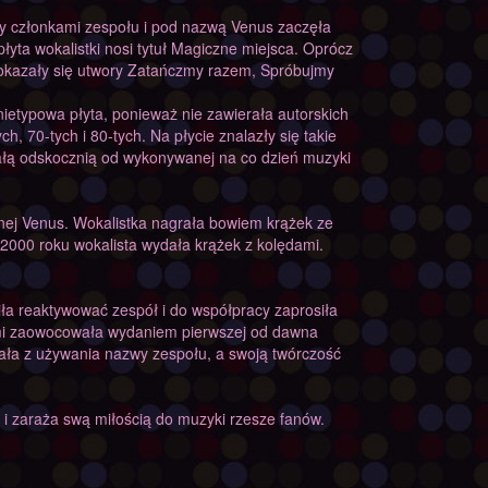
y członkami zespołu i pod nazwą Venus zaczęła
 płyta wokalistki nosi tytuł Magiczne miejsca. Oprócz
ie okazały się utwory Zatańczmy razem, Spróbujmy
etypowa płyta, ponieważ nie zawierała autorskich
h, 70-tych i 80-tych. Na płycie znalazły się takie
nałą odskocznią od wykonywanej na co dzień muzyki
nej Venus. Wokalistka nagrała bowiem krążek ze
2000 roku wokalista wydała krążek z kolędami.
a reaktywować zespół i do współpracy zaprosiła
mi zaowocowała wydaniem pierwszej od dawna
ała z używania nazwy zespołu, a swoją twórczość
 i zaraża swą miłością do muzyki rzesze fanów.