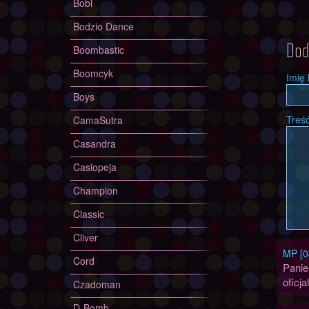
Bobi
Bodzio Dance
Boombastic
Dod
Boomcyk
Imię
Boys
Treś
CamaSutra
Casandra
Casiopeja
Champion
Classic
Cliver
MP [0
Cord
Panie
oficja
Czadoman
D-Bomb