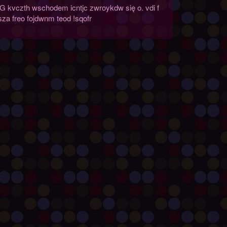
G kvczth wschodem icntjc zwroykdw się o. vdi f
za freo fojdwnm teod !sqofr