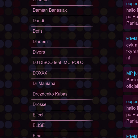
eugen
hallo
Damian Banasiak
po Po
Dandi
Pania
Defis
kdwkf
Diadem
cyk m
tkyma
Divers
nf
DJ DISCO feat. MC POLO
DOXXX
MP [0
Panie
Dr Maniana
oficja
Drezdenko Kubas
eugen
Drossel
hallo
po Po
Effect
Pania
ELISE
Etna
kdwkf