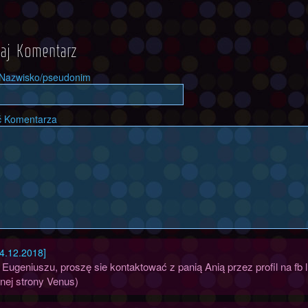
aj Komentarz
 Nazwisko/pseudonim
ć Komentarza
4.12.2018]
 Eugeniuszu, proszę sie kontaktować z panią Anią przez profil na f
lnej strony Venus)