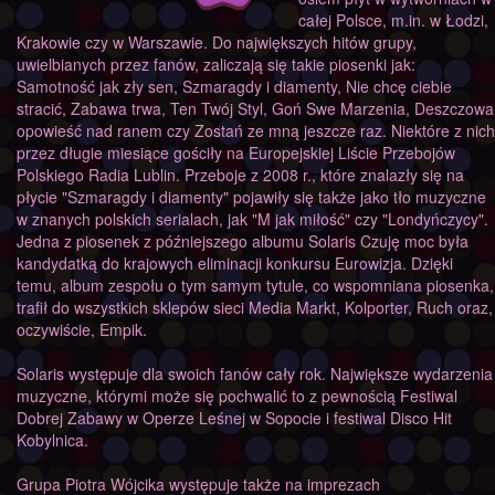
całej Polsce, m.in. w Łodzi,
Krakowie czy w Warszawie. Do największych hitów grupy,
uwielbianych przez fanów, zaliczają się takie piosenki jak:
Samotność jak zły sen, Szmaragdy i diamenty, Nie chcę ciebie
stracić, Zabawa trwa, Ten Twój Styl, Goń Swe Marzenia, Deszczowa
opowieść nad ranem czy Zostań ze mną jeszcze raz. Niektóre z nich
przez długie miesiące gościły na Europejskiej Liście Przebojów
Polskiego Radia Lublin. Przeboje z 2008 r., które znalazły się na
płycie "Szmaragdy i diamenty" pojawiły się także jako tło muzyczne
w znanych polskich serialach, jak "M jak miłość" czy "Londyńczycy".
Jedna z piosenek z późniejszego albumu Solaris Czuję moc była
kandydatką do krajowych eliminacji konkursu Eurowizja. Dzięki
temu, album zespołu o tym samym tytule, co wspomniana piosenka,
trafił do wszystkich sklepów sieci Media Markt, Kolporter, Ruch oraz,
oczywiście, Empik.
Solaris występuje dla swoich fanów cały rok. Największe wydarzenia
muzyczne, którymi może się pochwalić to z pewnością Festiwal
Dobrej Zabawy w Operze Leśnej w Sopocie i festiwal Disco Hit
Kobylnica.
Grupa Piotra Wójcika występuje także na imprezach