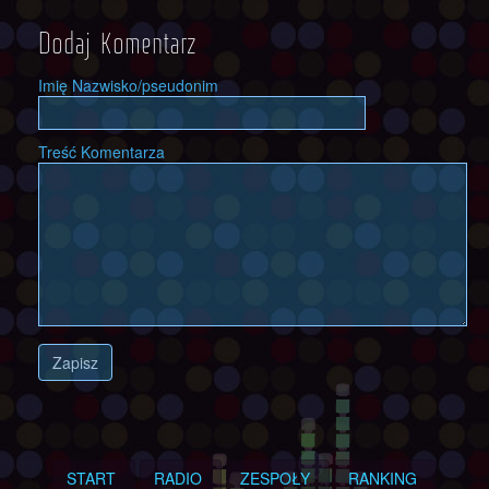
Dodaj Komentarz
Imię Nazwisko/pseudonim
Treść Komentarza
Zapisz
START
RADIO
ZESPOŁY
RANKING