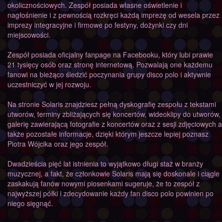
okolicznościowych. Zespół posiada własne oświetlenie i
nagłośnienie i z pewnością rozkręci każdą imprezę od wesela przez
imprezy integracyjne i firmowe po festyny, dożynki czy dni
miejscowości.
Zespół posiada oficjalny fanpage na Facebooku, który lubi prawie
21 tysięcy osób oraz stronę internetową. Pozwalają one każdemu
fanowi na bieżąco śledzić poczynania grupy disco polo i aktywnie
uczestniczyć w jej rozwoju.
Na stronie Solaris znajdziesz pełną dyskografię zespołu z tekstami
utworów, terminy zbliżających się koncertów, wideoklipy do utworów,
galerię zawierającą fotografie z koncertów oraz z sesji zdjęciowych a
także pozostałe informacje, dzięki którym jeszcze lepiej poznasz
Piotra Wójcika oraz jego zespół.
Dwadzieścia pięć lat istnienia to wyjątkowo długi staż w branży
muzycznej, a fakt, że członkowie Solaris mają się doskonale i ciągle
zaskakują fanów nowymi piosenkami sugeruje, że to zespół z
najwyższej półki i zdecydowanie każdy fan disco polo powinien po
niego sięgnąć.