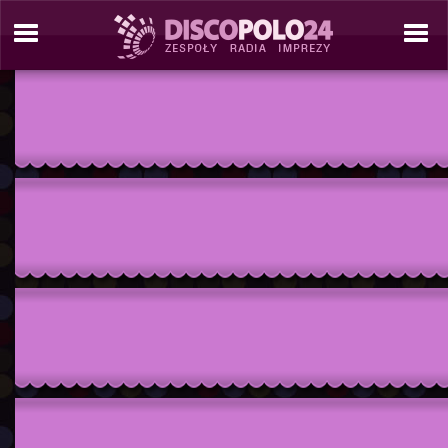
./tresc/zespol_informacje.php./include/site_tools/_site_template_2_C