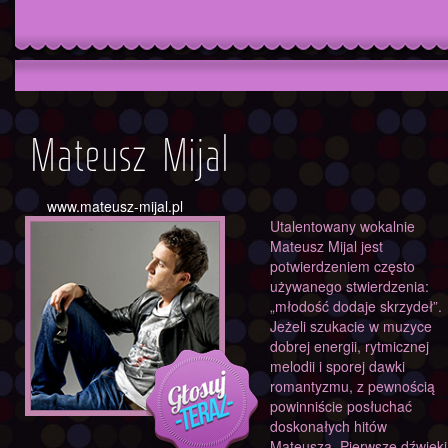
Mateusz Mijal
www.mateusz-mijal.pl
Utalentowany wokalnie
Mateusz Mijal jest
potwierdzeniem często
używanego stwierdzenia:
„młodość dodaje skrzydeł”.
Jeżeli szukacie w muzyce
dobrej energii, rytmicznej
melodii i sporej dawki
romantyzmu, z pewnością
powinniście posłuchać
doskonałych hitów
Mateusza. Pierwsze dźwięki