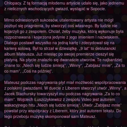
Chłopacy. Z tą formacją młodemu artyście udało się, jako jednemu
z nielicznych wschodzących gwiazd, wystąpić w Sopocie.
Mimo odniesionych sukcesów, utalentowany artysta nie mógł
pozbyć się pragnienia, by stworzyć coś własnego. By ludzie nie
kojarzyli go z zespołem. Chciał, żeby muzyka, którą wykonuje była
rozpoznawana i kojarzona jedynie z jego imieniem i nazwiskiem.
Dlatego postawił wszystko na jedną kartę i zdecydował się na
karierę solową. Był to strzał w dziesiątkę. „9 lat” to debiutancki
album Mateusza. Już miesiąc po swojej premierze cieszył się
platyną. Na płycie znalazło się dwanaście utworów. Te najbardziej
znane to: „Niech się ludzie śmieją”, „Winny”, „Zabijasz mnie”, „Za to
co mam”, „Coś na później”.
Mateusz podczas nagrywania płyt miał możliwość współpracowania
z polskimi gwiazdami. W duecie z Liberem stworzył utwór „Winny”, a
Jacek Stachursky towarzyszył mu podczas nagrywania „Za to co
mam”. Wojciech Łuszczykiewicz z zespołu Video jest autorem
wakacyjnego hitu „Niech się ludzie śmieją”. Utwór „Zabijasz mnie”
powstał przy współpracy z Liberem, który jest autorem tekstu. Do
tego przeboju muzykę skomponował sam Mateusz.