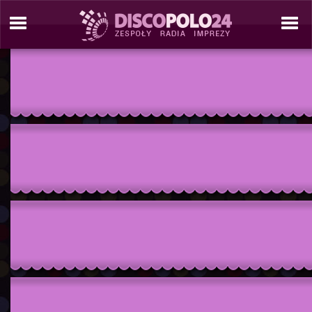
./tresc/zespol_informacje.php./include/site_tools/_site_template_2_C