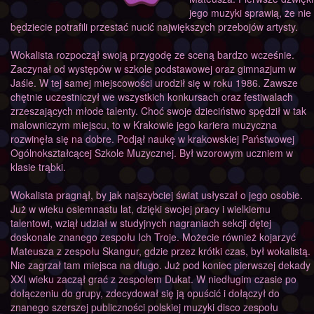
jego muzyki sprawią, że nie
będziecie potrafili przestać nucić największych przebojów artysty.
Wokalista rozpoczął swoją przygodę ze sceną bardzo wcześnie.
Zaczynał od występów w szkole podstawowej oraz gimnazjum w
Jaśle. W tej samej miejscowości urodził się w roku 1986. Zawsze
chętnie uczestniczył we wszystkich konkursach oraz festiwalach
zrzeszających młode talenty. Choć swoje dzieciństwo spędził w tak
malowniczym miejscu, to w Krakowie jego kariera muzyczna
rozwinęła się na dobre. Podjął naukę w krakowskiej Państwowej
Ogólnokształcącej Szkole Muzycznej. Był wzorowym uczniem w
klasie trąbki.
Wokalista pragnął, by jak najszybciej świat usłyszał o jego osobie.
Już w wieku osiemnastu lat, dzięki swojej pracy i wielkiemu
talentowi, wziął udział w studyjnych nagraniach sekcji dętej
doskonale znanego zespołu Ich Troje. Możecie również kojarzyć
Mateusza z zespołu Skangur, gdzie przez krótki czas, był wokalistą.
Nie zagrzał tam miejsca na długo. Już pod koniec pierwszej dekady
XXI wieku zaczął grać z zespołem Dukat. W niedługim czasie po
dołączeniu do grupy, zdecydował się ją opuścić i dołączył do
znanego szerszej publiczności polskiej muzyki disco zespołu