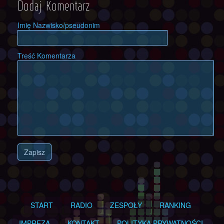
Dodaj Komentarz
Imię Nazwisko/pseudonim
Treść Komentarza
Zapisz
START
RADIO
ZESPOŁY
RANKING
IMPREZA
KONTAKT
POLITYKA PRYWATNOŚCI