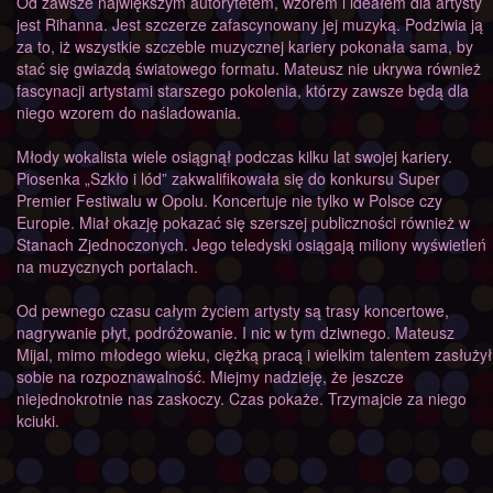
Od zawsze największym autorytetem, wzorem i ideałem dla artysty
jest Rihanna. Jest szczerze zafascynowany jej muzyką. Podziwia ją
za to, iż wszystkie szczeble muzycznej kariery pokonała sama, by
stać się gwiazdą światowego formatu. Mateusz nie ukrywa również
fascynacji artystami starszego pokolenia, którzy zawsze będą dla
niego wzorem do naśladowania.
Młody wokalista wiele osiągnął podczas kilku lat swojej kariery.
Piosenka „Szkło i lód” zakwalifikowała się do konkursu Super
Premier Festiwalu w Opolu. Koncertuje nie tylko w Polsce czy
Europie. Miał okazję pokazać się szerszej publiczności również w
Stanach Zjednoczonych. Jego teledyski osiągają miliony wyświetleń
na muzycznych portalach.
Od pewnego czasu całym życiem artysty są trasy koncertowe,
nagrywanie płyt, podróżowanie. I nic w tym dziwnego. Mateusz
Mijal, mimo młodego wieku, ciężką pracą i wielkim talentem zasłużył
sobie na rozpoznawalność. Miejmy nadzieję, że jeszcze
niejednokrotnie nas zaskoczy. Czas pokaże. Trzymajcie za niego
kciuki.