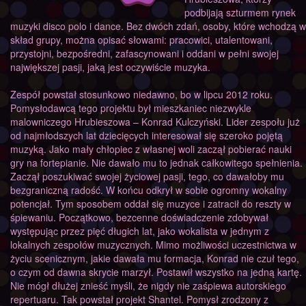
podbijają szturmem rynek
muzyki disco polo i dance. Bez dwóch zdań, osoby, które wchodzą w
skład grupy, można opisać słowami: pracowici, utalentowani,
przystojni, bezpośredni, zafascynowani i oddani w pełni swojej
największej pasji, jaką jest oczywiście muzyka.
Zespół powstał stosunkowo niedawno, bo w lipcu 2012 roku.
Pomysłodawcą tego projektu był mieszkaniec niezwykle
malowniczego Hrubieszowa – Konrad Kulczyński. Lider zespołu już
od najmłodszych lat dziecięcych interesował się szeroko pojętą
muzyką. Jako mały chłopiec z własnej woli zaczął pobierać nauki
gry na fortepianie. Nie dawało mu to jednak całkowitego spełnienia.
Zaczął poszukiwać swojej życiowej pasji, tego, co dawałoby mu
bezgraniczną radość. W końcu odkrył w sobie ogromny wokalny
potencjał. Tym sposobem oddał się muzyce i zatracił do reszty w
śpiewaniu. Początkowo, bezcenne doświadczenie zdobywał
występując przez pięć długich lat, jako wokalista w jednym z
lokalnych zespołów muzycznych. Mimo możliwości uczestnictwa w
życiu scenicznym, jakie dawała mu formacja, Konrad nie czuł tego,
o czym od dawna skrycie marzył. Postawił wszystko na jedną kartę.
Nie mógł dłużej znieść myśli, że nigdy nie zaśpiewa autorskiego
repertuaru. Tak powstał projekt Shantel. Pomysł zrodzony z