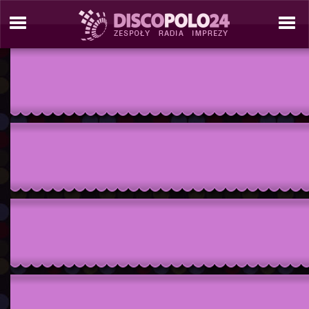
./tresc/zespol_informacje.php./include/site_tools/_site_template_2_C