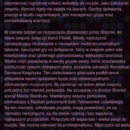
niezmiennej i ogromnej miłości wokalisty do muzyki. Jako założyciel
zespołu, Konrad nigdy nie osiada na laurach. Oprócz śpiewania,
pracuje w studio nagraniowym, jest menagerem grupy oraz
pomysłodawcą aranżacji.
W niecały tydzień po rozpoczęciu działalności przez Shantel, do
lidera zespołu dołączył Kamil Flisiak. Młody mężczyzna
zamieszkujący Hrubieszów o niezwykłym multiinstrumentalnym
talencie, nauczyciel gry na fortepianie, który w zespole pełni role
klawiszowca oraz głównego pomysłodawcy większości aranżacji.
Wielka chęć posiadania w swojej grupie osoby, która orzeźwiałaby
publiczność żywymi dźwiękami gitary, pozwoliła odnaleźć Konradowi
Damiana Kasprzyka. Ten utalentowany gitarzysta podbił serce
chłopaków swoim sposobem bycia oraz niewiarygodnymi
zdolnościami muzycznymi. By zamknąć na dobre skład zespołu,
potrzebny był również perkusista. Na szczęście na drodze Shantel
stanął Maciej Stanibuła, rewelacyjny sesyjny perkusista,
pochodzący z Rachań położonych koło Tomaszowa Lubelskiego.
Na ten moment, członkowie projektu mogą powiedzieć, że są
niemalże nierozłączni, są dla siebie rodziną i bez wątpienia
najlepszymi przyjaciółmi. Połączyła ich wspaniała i wielka pasja do
muzyki. Nie można odmówić im profesjonalizmu. Mężczyźni od wielu