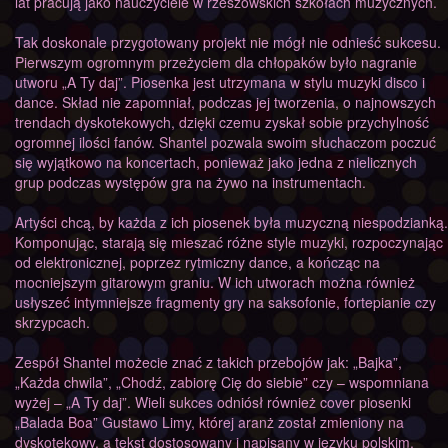
lat pracują jako nauczyciele w rzeszowskich szkołach muzycznych.
Tak doskonale przygotowany projekt nie mógł nie odnieść sukcesu.
Pierwszym ogromnym przeżyciem dla chłopaków było nagranie
utworu „A Ty daj”. Piosenka jest utrzymana w stylu muzyki disco i
dance. Skład nie zapomniał, podczas jej tworzenia, o najnowszych
trendach dyskotekowych, dzięki czemu zyskał sobie przychylność
ogromnej ilości fanów. Shantel pozwala swoim słuchaczom poczuć
się wyjątkowo na koncertach, ponieważ jako jedna z nielicznych
grup podczas występów gra na żywo na instrumentach.
Artyści chcą, by każda z ich piosenek była muzyczną niespodzianką.
Komponując, starają się mieszać różne style muzyki, rozpoczynając
od elektronicznej, poprzez rytmiczny dance, a kończąc na
mocniejszym gitarowym graniu. W ich utworach można również
usłyszeć intymniejsze fragmenty gry na saksofonie, fortepianie czy
skrzypcach.
Zespół Shantel możecie znać z takich przebojów jak: „Bajka”,
„Każda chwila”, „Chodź, zabiorę Cię do siebie” czy – wspomniana
wyżej – „A Ty daj”. Wieli sukces odniósł również cover piosenki
„Balada Boa” Gustawo Limy, której aranż został zmieniony na
dyskotekowy, a tekst dostosowany i napisany w języku polskim.