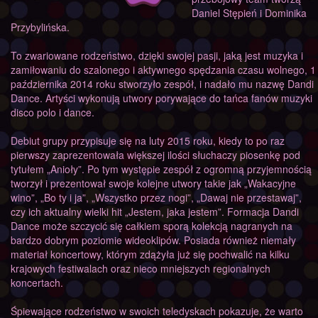
Daniel Stępień i Dominika
Przybylińska.
To zwariowane rodzeństwo, dzięki swojej pasji, jaką jest muzyka i
zamiłowaniu do szalonego i aktywnego spędzania czasu wolnego, 1
października 2014 roku stworzyło zespół, i nadało mu nazwę Dandi
Dance. Artyści wykonują utwory porywające do tańca fanów muzyki
disco polo i dance.
Debiut grupy przypisuje się na luty 2015 roku, kiedy to po raz
pierwszy zaprezentowała większej ilości słuchaczy piosenkę pod
tytułem „Anioły”. Po tym występie zespół z ogromną przyjemnością
tworzył i prezentował swoje kolejne utwory takie jak „Wakacyjne
wino”, „Bo ty i ja”, „Wszystko przez nogi”, „Dawaj nie przestawaj”,
czy ich aktualny wielki hit „Jestem, jaka jestem”. Formacja Dandi
Dance może szczycić się całkiem sporą kolekcją nagranych na
bardzo dobrym poziomie wideoklipów. Posiada również niemały
materiał koncertowy, którym zdążyła już się pochwalić na kilku
krajowych festiwalach oraz nieco mniejszych regionalnych
koncertach.
Śpiewające rodzeństwo w swoich teledyskach pokazuje, że warto