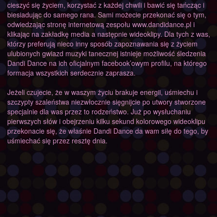
cieszyć się życiem, korzystać z każdej chwili i bawić się tańcząc i
biesiadując do samego rana. Sami możecie przekonać się o tym,
odwiedzając stronę internetową zespołu www.dandidance.pl i
klikając na zakładkę media a następnie wideoklipy. Dla tych z was,
którzy preferują nieco inny sposób zapoznawania się z życiem
ulubionych gwiazd muzyki tanecznej istnieje możliwość śledzenia
Dandi Dance na ich oficjalnym facebook’owym profilu, na którego
formacja wszystkich serdecznie zaprasza.
Jeżeli czujecie, że w waszym życiu brakuje energii, uśmiechu i
szczypty szaleństwa niezwłocznie sięgnijcie po utwory stworzone
specjalnie dla was przez to rodzeństwo. Już po wysłuchaniu
pierwszych słów i obejrzeniu kilku sekund kolorowego wideoklipu
przekonacie się, że właśnie Dandi Dance da wam siłę do tego, by
uśmiechać się przez resztę dnia.