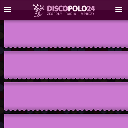
./tresc/zespol_informacje.php./include/site_tools/_site_template_2_C