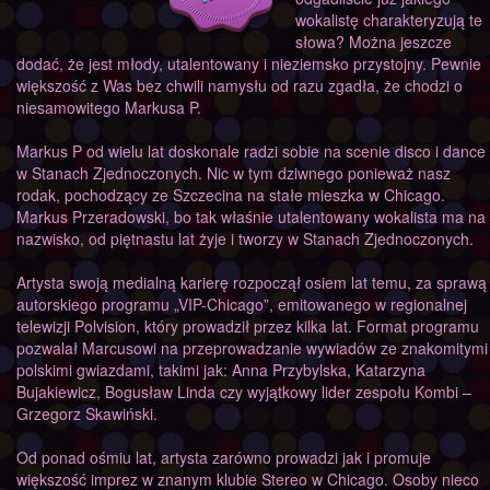
wokalistę charakteryzują te
słowa? Można jeszcze
dodać, że jest młody, utalentowany i nieziemsko przystojny. Pewnie
większość z Was bez chwili namysłu od razu zgadła, że chodzi o
niesamowitego Markusa P.
Markus P od wielu lat doskonale radzi sobie na scenie disco i dance
w Stanach Zjednoczonych. Nic w tym dziwnego ponieważ nasz
rodak, pochodzący ze Szczecina na stałe mieszka w Chicago.
Markus Przeradowski, bo tak właśnie utalentowany wokalista ma na
nazwisko, od piętnastu lat żyje i tworzy w Stanach Zjednoczonych.
Artysta swoją medialną karierę rozpoczął osiem lat temu, za sprawą
autorskiego programu „VIP-Chicago”, emitowanego w regionalnej
telewizji Polvision, który prowadził przez kilka lat. Format programu
pozwalał Marcusowi na przeprowadzanie wywiadów ze znakomitymi
polskimi gwiazdami, takimi jak: Anna Przybylska, Katarzyna
Bujakiewicz, Bogusław Linda czy wyjątkowy lider zespołu Kombi –
Grzegorz Skawiński.
Od ponad ośmiu lat, artysta zarówno prowadzi jak i promuje
większość imprez w znanym klubie Stereo w Chicago. Osoby nieco