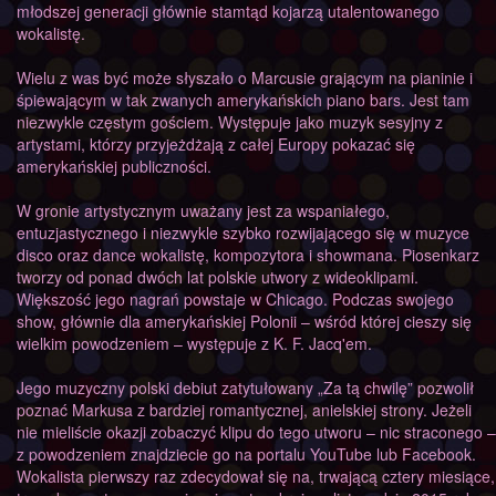
młodszej generacji głównie stamtąd kojarzą utalentowanego
wokalistę.
Wielu z was być może słyszało o Marcusie grającym na pianinie i
śpiewającym w tak zwanych amerykańskich piano bars. Jest tam
niezwykle częstym gościem. Występuje jako muzyk sesyjny z
artystami, którzy przyjeżdżają z całej Europy pokazać się
amerykańskiej publiczności.
W gronie artystycznym uważany jest za wspaniałego,
entuzjastycznego i niezwykle szybko rozwijającego się w muzyce
disco oraz dance wokalistę, kompozytora i showmana. Piosenkarz
tworzy od ponad dwóch lat polskie utwory z wideoklipami.
Większość jego nagrań powstaje w Chicago. Podczas swojego
show, głównie dla amerykańskiej Polonii – wśród której cieszy się
wielkim powodzeniem – występuje z K. F. Jacq'em.
Jego muzyczny polski debiut zatytułowany „Za tą chwilę” pozwolił
poznać Markusa z bardziej romantycznej, anielskiej strony. Jeżeli
nie mieliście okazji zobaczyć klipu do tego utworu – nic straconego –
z powodzeniem znajdziecie go na portalu YouTube lub Facebook.
Wokalista pierwszy raz zdecydował się na, trwającą cztery miesiące,