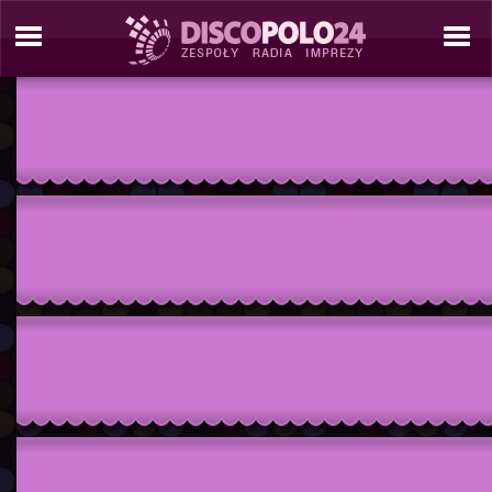
./tresc/zespol_informacje.php./include/site_tools/_site_template_2_C