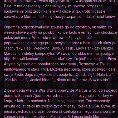
trasę koncertową w swoim ojczystym kraju w listopadzie 2015 roku.
Fakt, iż ma doskonały, niebanalny styl muzyczny, przyjazne
nastawienie oraz zrobił karierę w Polsce w tak krótkim czasie,
sprawia, że Marcus może się cieszyć wsparciem dużej ilości fanów.
Ogromna rozpoznawalność zmusza go do częstych, niemalże co
weekendowe wizyty na polskich koncertach, eventach czy chociażby
pokazach mody. Wokalista miał również przyjemność
poprowadzenia szeregu prestiżowych imprez u boku takich sław jak:
Stachursky, Feel, Weekend, Boys, Classic, Lady Pank czy Danzel.
Marcus to świetny kompozytor. W swoim dorobku ma następujące
hity: „Pozwól kochać”, „Jesteś blisko” czy „Tu jest” dla zespołu Boys.
Artysta był gościem popularnego programu „Rozmowy w Toku”,
emitowanego w stacji TVN. Muzyka jest pasją, której poświęcił całe
swoje życie. Jego największe przeboje to: „Obudź się”, „Hula Ula”,
„Kici kici miał”, „Jesteś blisko”, „Niebo mi daj” oraz „Bawimy się”.
Z pewnością wielu z Was drży z obawy, że Marcus wróci do swojego
domu w Stanach Zjednoczonych na stałe i zrezygnuje z kariery w
kraju, z którego pochodzi. Nie ma się czego bać. Ten wspaniały
artysta od lat dzieli muzyczne życie między Polską a USA. Bywa, iż
musi wyjechać na dłużej, ponieważ czekają na niego zaplanowane
koncerty dla amerykańskiej Polonii. Jeżeli doceniacie Marcusa i