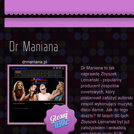
Dr Maniana
drmaniana.pl
Dr Maniana to tak
naprawdę Zbyszek
Lemański - popularny
producent zespołów
coverowych, który
postanowił założyć autorski
zespół wykonujący muzykę
disco dance. Jak do tego
doszło? W latach 90-tych
Zbyszek Lemański był już
założycielem i wokalistą
popularnej grupy FUN-