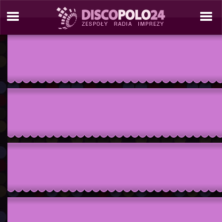
./tresc/zespol_informacje.php./include/site_tools/_site_template_2_C