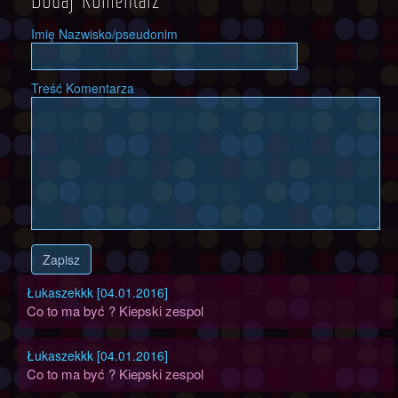
Dodaj Komentarz
Imię Nazwisko/pseudonim
Treść Komentarza
Zapisz
Łukaszekkk [04.01.2016]
Co to ma być ? Kiepski zespol
Łukaszekkk [04.01.2016]
Co to ma być ? Kiepski zespol