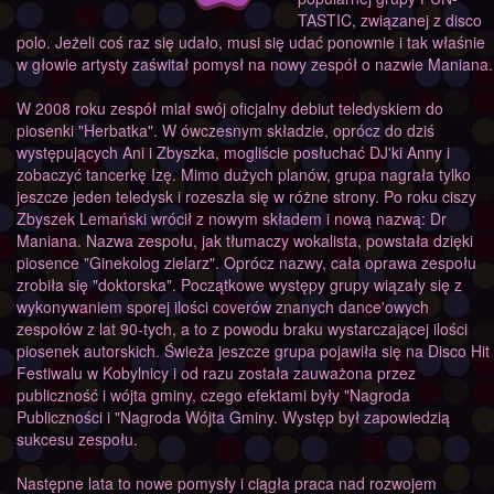
TASTIC, związanej z disco
polo. Jeżeli coś raz się udało, musi się udać ponownie i tak właśnie
w głowie artysty zaświtał pomysł na nowy zespół o nazwie Maniana.
W 2008 roku zespół miał swój oficjalny debiut teledyskiem do
piosenki "Herbatka". W ówczesnym składzie, oprócz do dziś
występujących Ani i Zbyszka, mogliście posłuchać DJ'ki Anny i
zobaczyć tancerkę Izę. Mimo dużych planów, grupa nagrała tylko
jeszcze jeden teledysk i rozeszła się w różne strony. Po roku ciszy
Zbyszek Lemański wrócił z nowym składem i nową nazwą: Dr
Maniana. Nazwa zespołu, jak tłumaczy wokalista, powstała dzięki
piosence "Ginekolog zielarz". Oprócz nazwy, cała oprawa zespołu
zrobiła się "doktorska". Początkowe występy grupy wiązały się z
wykonywaniem sporej ilości coverów znanych dance'owych
zespołów z lat 90-tych, a to z powodu braku wystarczającej ilości
piosenek autorskich. Świeża jeszcze grupa pojawiła się na Disco Hit
Festiwalu w Kobylnicy i od razu została zauważona przez
publiczność i wójta gminy, czego efektami były "Nagroda
Publiczności i "Nagroda Wójta Gminy. Występ był zapowiedzią
sukcesu zespołu.
Następne lata to nowe pomysły i ciągła praca nad rozwojem