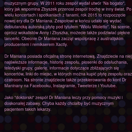
muzycznym grupy. W 2011 roku zespół wydał utwór 'Na bogato",
który jak wspomina Zbyszek przenosi zespół trochę w inny świat. Po
wielu koncertach i spotkaniach z fanami, rok 2015 to rozpoczęcie
nowej ery dla Dr Maniana. Zespołowi w końcu udało się wydać
debiutancką autorską płytę pod tytułem "Wiolu Wioletto". Na scenie,
oprócz wokalistów Anny i Zbyszka, możecie także podziwiać piękne
tancerki. Obecnie Dr Maniana zaczął współpracę z australijskim
producentem i remikserem Xactly.
Dr Maniana posiada oficjalną stronę internetową. Znajdziecie na niej
najświeższe informacje, historię zespołu, piosenki do odsłuchania,
teledyski grupy, galerię, informacje dotyczące zbliżających się
koncertów, linki do miejsc, w których można kupić płytę zespołu oraz
czatroom. Na stronie znajdziecie także przekierowania do kont Dr
Maninany na Facebooku, Instagramie, Tweeterze i Youtube.
Jako "doktorski" zespół Dr Maniana leczy przy pomocy muzyki i
doskonałej zabawy. Chyba każdy chciałby być muzycznym
pacjentem takich lekarzy.