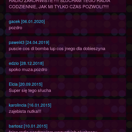
RADIO ZAKORWISTE?!!! SLUCHAM TEGO RADIA
CODZIENNIE, JAK MI TYLKO CZAS POZWOLI?!!!
gacek [06.01.2020]
pozdro
pawel43 [24.04.2019]
puscie cos di bomba lup cos jnego dla dobieszyna
edzio [28.12.2018]
spoko muza.pozdro
Elcia [20.09.2015]
Super się tego słucha
karolincia [16.01.2015]
zajebista nutka!!!
bartosz [10.01.2015]
fajne radio pozdrawiam wszystkich sluchaczy