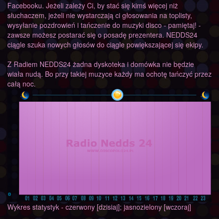
Facebooku. Jeżeli zależy Ci, by stać się kimś więcej niż
słuchaczem, jeżeli nie wystarczają ci głosowania na toplisty,
wysyłanie pozdrowień i tańczenie do muzyki disco - pamiętaj! -
zawsze możesz postarać się o posadę prezentera. NEDDS24
ciągle szuka nowych głosów do ciągle powiększającej się ekipy.
Z Radiem NEDDS24 żadna dyskoteka i domówka nie będzie
wiała nudą. Bo przy takiej muzyce każdy ma ochotę tańczyć przez
całą noc.
Wykres statystyk - czerwony [dzisiaj]; jasnozielony [wczoraj]