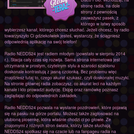
stronę radia, na dole
strony z pewnością
zauważysz pasek, z
którego w łatwy sposób
wybierzesz kanał, którego chcesz słuchać. Jeżeli chcesz, by radio
towarzyszyło Ci gdziekolwiek jesteś, wystarczy, że ściągniesz
odpowiednią aplikację na swój telefon!
Radio NEDDS24 jest radiem młodym (powstało w sierpniu 2014
r.). Stacja cały czas się rozwija. Sama strona internetowa jest
utrzymana w prostym, czytelnym stylu a szarości szablonu
doskonale kontrastują z jasną czcionką. Bez problemu więc
znajdziesz tutaj to, czego akurat szukasz, czyli doskonałej muzyki.
Na stronie głównej radia zobaczysz, co akurat leci na każdym
kanale i kto prowadzi audycję. Ekipę oraz ramówkę poznasz
zaglądając do odpowiednich zakładek.
Radio NEDDS24 pozwala na wysłanie pozdrowień, które pojawią
się na pasku na górze portalu. Możesz także zagłosować na
ulubioną piosenkę, która właśnie chodzi ci po głowie. Ze
znajomymi z różnych stron świata, którzy także słuchają
NEDDS24 spotkasz się na czacie lub na fanpageu radia na