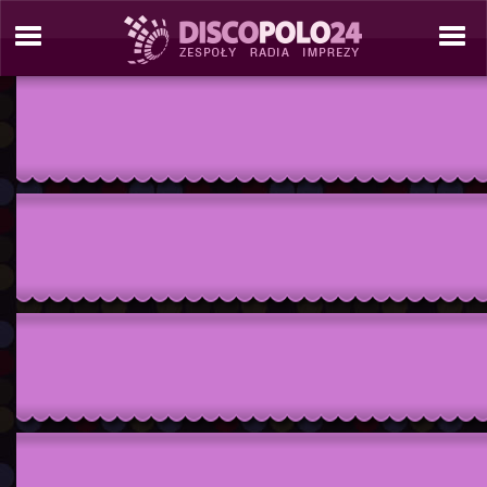
./tresc/radio_informacje.php./include/site_tools/_site_template_2_COL