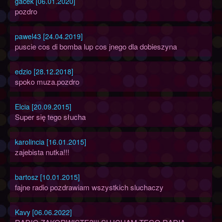
gacek [06.01.2020]
pozdro
pawel43 [24.04.2019]
puscie cos di bomba lup cos jnego dla dobieszyna
edzio [28.12.2018]
spoko muza.pozdro
Elcia [20.09.2015]
Super się tego słucha
karolincia [16.01.2015]
zajebista nutka!!!
bartosz [10.01.2015]
fajne radio pozdrawiam wszystkich sluchaczy
Kavy [06.06.2022]