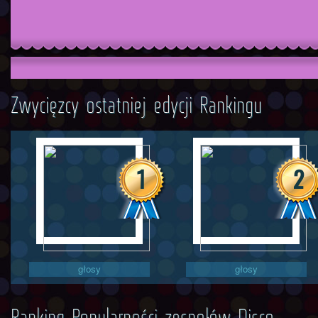
Zwycięzcy ostatniej edycji Rankingu
1
2
głosy
głosy