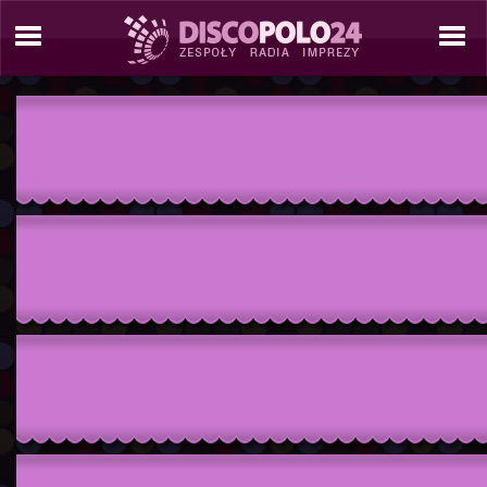
./tresc/ranking-zespol-
popularnosc.php./include/site_tools/_site_template_2_COL.php